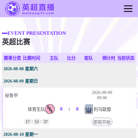
首页
EVENT PRESENTATION
英超直播
英超比赛
足球直播
篮球直播
赛事分类
比赛时间
主队
比分
客队
倒计时
当前状态
英超录像
2026-08-08 星期六
2026-08-09 星期日
2026-08-09
秘鲁甲
09:00
0
:
0
体育生队
利马联盟
:
:
17
53
37
即将开始
2026-08-10 星期一